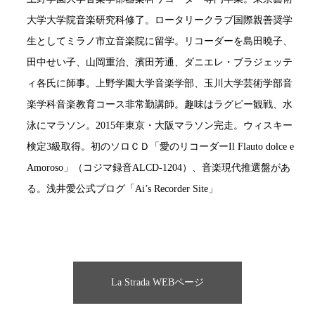
大学大学院音楽研究科修了。ロータリークラブ国際親善奨学
生としてミラノ市立音楽院に留学。リコーダーを島田曉子、
田中せい子、山岡重治、濱田芳通、ダニエレ・ブラジェッテ
ィ各氏に師事。上野学園大学音楽学部、玉川大学芸術学部音
楽学科音楽教育コース非常勤講師。趣味はラグビー観戦、水
泳にマラソン。2015年東京・大阪マラソン完走。ウィスキー
検定3級取得。初のソロＣＤ「愛のリコーダーIl Flauto dolce e
Amoroso」（コジマ録音ALCD-1204）、音楽現代推選盤があ
る。浅井愛公式ブログ「Ai’s Recorder Site」
La Strada WEBページ