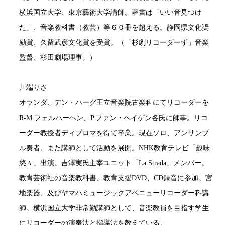
横浜国立大学、東京藝術大学講師。著書は「いい音見つけ
た」、音楽教科書（教芸）等６０冊を超える。静岡県文化奨
励賞、久留武彦文化賞を受賞。（「杉劇リコーダーず」音楽
監督、杉田劇場理事。）
川端りさ
オランダ、デン・ハーグ王立音楽院古楽科にてリコーダーを
R-M.フェルハーヘン、P.ファン・ヘイゲン各氏に師事。リコ
ーダー教授者ディプロマを得て卒業。現在ソロ、アンサンブ
ル奏者、また講師として活動を展開。NHK教育テレビ「趣味
悠々」出演。吉澤実氏主宰ユニット「La Strada」メンバー。
教育芸術社の音楽教科書、教育支援DVD、CD録音に参加。宮
地楽器、及びヤマハミュージックアベニューリコーダー科講
師。横浜国立大学非常勤講師として、音楽教員を目指す学生
にリコーダーの演奏法と指導法を教えている。