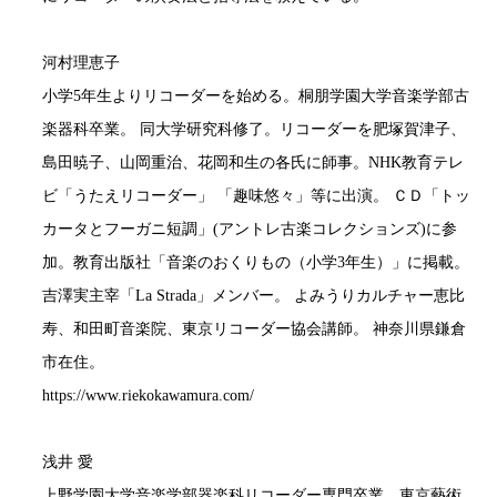
河村理恵子
小学5年生よりリコーダーを始める。桐朋学園大学音楽学部古
楽器科卒業。 同大学研究科修了。リコーダーを肥塚賀津子、
島田暁子、山岡重治、花岡和生の各氏に師事。NHK教育テレ
ビ「うたえリコーダー」 「趣味悠々」等に出演。 ＣＤ「トッ
カータとフーガニ短調」(アントレ古楽コレクションズ)に参
加。教育出版社「音楽のおくりもの（小学3年生）」に掲載。
吉澤実主宰「La Strada」メンバー。 よみうりカルチャー恵比
寿、和田町音楽院、東京リコーダー協会講師。 神奈川県鎌倉
市在住。
https://www.riekokawamura.com/
浅井 愛
上野学園大学音楽学部器楽科リコーダー専門卒業。東京藝術