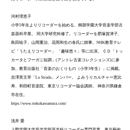
河村理恵子
小学5年生よりリコーダーを始める。桐朋学園大学音楽学部古
楽器科卒業。 同大学研究科修了。リコーダーを肥塚賀津子、
島田暁子、山岡重治、花岡和生の各氏に師事。NHK教育テレ
ビ「うたえリコーダー」 「趣味悠々」等に出演。 ＣＤ「トッ
カータとフーガニ短調」(アントレ古楽コレクションズ)に参
加。教育出版社「音楽のおくりもの（小学3年生）」に掲載。
吉澤実主宰「La Strada」メンバー。 よみうりカルチャー恵比
寿、和田町音楽院、東京リコーダー協会講師。 神奈川県鎌倉
市在住。
https://www.riekokawamura.com/
浅井 愛
上野学園大学音楽学部器楽科リコーダー専門卒業。東京藝術