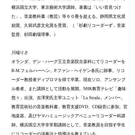
横浜国立大学、東京藝術大学講師。著書は「いい音見つけ
た」、音楽教科書（教芸）等６０冊を超える。静岡県文化奨
励賞、久留武彦文化賞を受賞。（「杉劇リコーダーず」音楽
監督、杉田劇場理事。）
川端りさ
オランダ、デン・ハーグ王立音楽院古楽科にてリコーダーを
R-M.フェルハーヘン、P.ファン・ヘイゲン各氏に師事。リコ
ーダー教授者ディプロマを得て卒業。現在ソロ、アンサンブ
ル奏者、また講師として活動を展開。NHK教育テレビ「趣味
悠々」出演。吉澤実氏主宰ユニット「La Strada」メンバー。
教育芸術社の音楽教科書、教育支援DVD、CD録音に参加。宮
地楽器、及びヤマハミュージックアベニューリコーダー科講
師。横浜国立大学非常勤講師として、音楽教員を目指す学生
にリコーダーの演奏法と指導法を教えている。