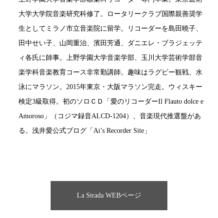
大学大学院音楽研究科修了。ロータリークラブ国際親善奨学
生としてミラノ市立音楽院に留学。リコーダーを島田曉子、
田中せい子、山岡重治、濱田芳通、ダニエレ・ブラジェッテ
ィ各氏に師事。上野学園大学音楽学部、玉川大学芸術学部音
楽学科音楽教育コース非常勤講師。趣味はラグビー観戦、水
泳にマラソン。2015年東京・大阪マラソン完走。ウィスキー
検定3級取得。初のソロＣＤ「愛のリコーダーIl Flauto dolce e
Amoroso」（コジマ録音ALCD-1204）、音楽現代推選盤があ
る。浅井愛公式ブログ「Ai’s Recorder Site」
La Strada WEBページ