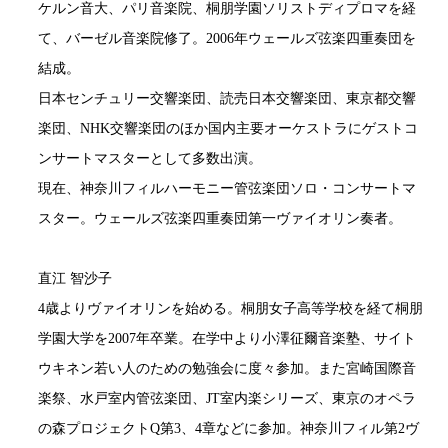
ケルン音大、パリ音楽院、桐朋学園ソリストディプロマを経
て、バーゼル音楽院修了。2006年ウェールズ弦楽四重奏団を
結成。
日本センチュリー交響楽団、読売日本交響楽団、東京都交響
楽団、NHK交響楽団のほか国内主要オーケストラにゲストコ
ンサートマスターとして多数出演。
現在、神奈川フィルハーモニー管弦楽団ソロ・コンサートマ
スター。ウェールズ弦楽四重奏団第一ヴァイオリン奏者。
直江 智沙子
4歳よりヴァイオリンを始める。桐朋女子高等学校を経て桐朋
学園大学を2007年卒業。在学中より小澤征爾音楽塾、サイト
ウキネン若い人のための勉強会に度々参加。また宮崎国際音
楽祭、水戸室内管弦楽団、JT室内楽シリーズ、東京のオペラ
の森プロジェクトQ第3、4章などに参加。神奈川フィル第2ヴ