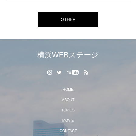
OTHER
横浜WEBステージ
HOME
ABOUT
TOPICS
MOVIE
CONTACT