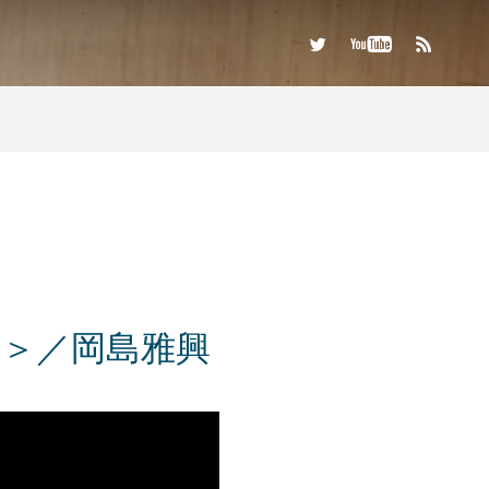
に＞／岡島雅興