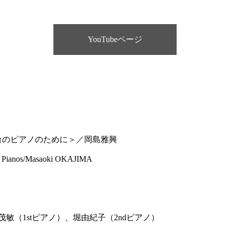
YouTubeページ
台のピアノのために＞／岡島雅興
ux Pianos/Masaoki OKAJIMA
敏（1stピアノ）、堀由紀子（2ndピアノ）