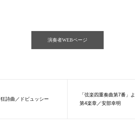
演奏者WEBページ
「弦楽四重奏曲第7番」
一狂詩曲／ドビュッシー
第4楽章／安部幸明