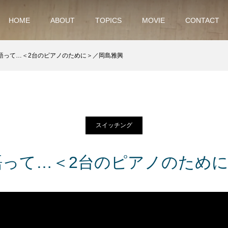
HOME
ABOUT
TOPICS
MOVIE
CONTACT
語って…＜2台のピアノのために＞／岡島雅興
スイッチング
って…＜2台のピアノのため