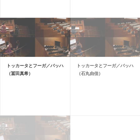
トッカータとフーガ／バッハ
トッカータとフーガ／バッハ
（冨田真希）
（石丸由佳）