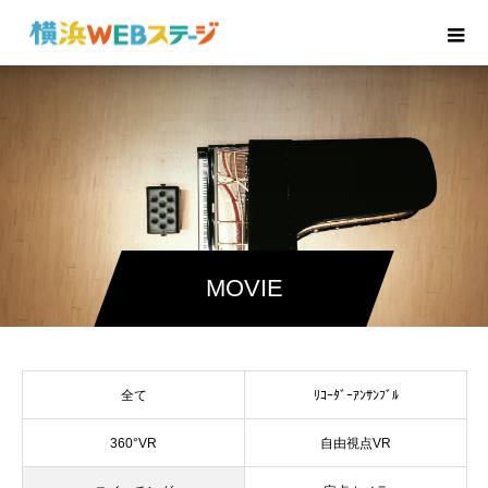
MOVIE
全て
ﾘｺｰﾀﾞｰｱﾝｻﾝﾌﾞﾙ
360°VR
自由視点VR