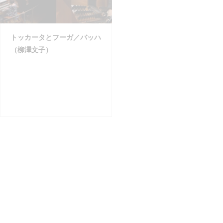
トッカータとフーガ／バッハ
御子、御言葉と光／メシアン
（柳澤文子）
（柳澤文子）
第4旋法による高音部のソロ
トッカータ／プロコフィエフ
のティエント第38番／コレ
（冨田真希）
ア・デ・アラウホ（小島弥寧