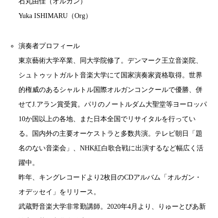
石丸由佳（オルガン）
Yuka ISHIMARU（Org）
演奏者プロフィール
東京藝術大学卒業、同大学院修了。デンマーク王立音楽院、
シュトゥットガルト音楽大学にて国家演奏家資格取得。世界
的権威のあるシャルトル国際オルガンコンクールで優勝、併
せてJ.アラン賞受賞。パリのノートルダム大聖堂等ヨーロッパ
10か国以上の各地、また日本全国でリサイタルを行ってい
る。国内外の主要オーケストラと多数共演。テレビ朝日「題
名のない音楽会」、NHK紅白歌合戦に出演するなど幅広く活
躍中。
昨年、キングレコードより2枚目のCDアルバム「オルガン・
オデッセイ」をリリース。
武蔵野音楽大学非常勤講師。2020年4月より、りゅーとぴあ新