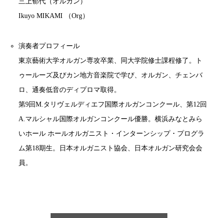
三上郁代（オルガン）
Ikuyo MIKAMI （Org）
演奏者プロフィール
東京藝術大学オルガン専攻卒業、同大学院修士課程修了。ト
ゥールーズ及びカン地方音楽院で学び、オルガン、チェンバ
ロ、通奏低音のディプロマ取得。
第9回M.タリヴェルディエフ国際オルガンコンクール、第12回
A.マルシャル国際オルガンコンクール優勝。横浜みなとみら
いホール ホールオルガニスト・インターンシップ・プログラ
ム第18期生。日本オルガニスト協会、日本オルガン研究会会
員。