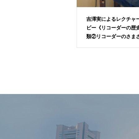
吉澤実によるレクチャ
ビー《リコーダーの歴
類②リコーダーのさま
仲間》