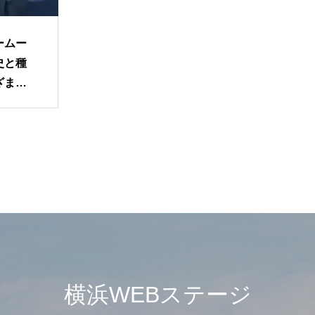
ームー
史と種
ざまな
横浜WEBステージ