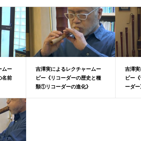
ームー
吉澤実によるレクチャームー
吉澤実
の名前
ビー《リコーダーの歴史と種
ビー《
類①リコーダーの進化》
ーダー