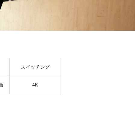
スイッチング
画
4K