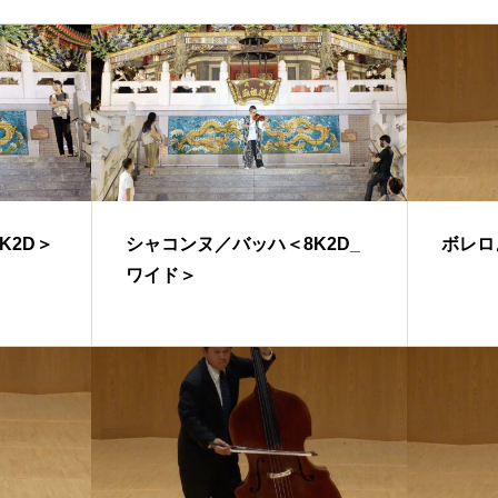
K2D＞
シャコンヌ／バッハ＜8K2D_
ボレロ
ワイド＞