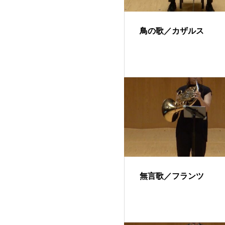
鳥の歌／カザルス
無言歌／フランツ