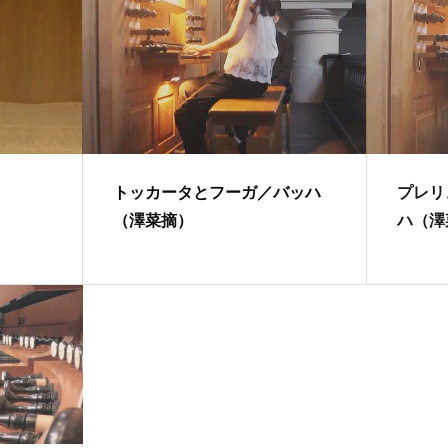
トッカータとフーガ／バッハ
プレリ
（澤菜摘）
ハ（澤