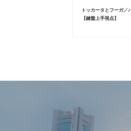
トッカータとフーガ／ハ
【鍵盤上手視点】