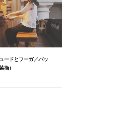
ュードとフーガ／バッ
菜摘）