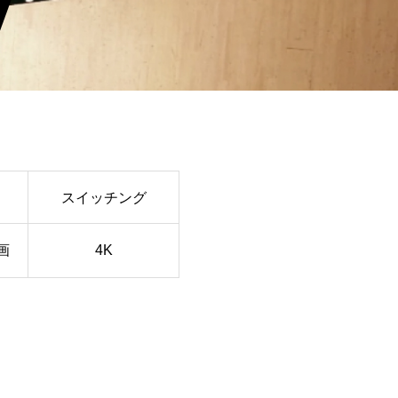
スイッチング
画
4K