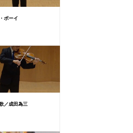
・ボーイ
歌／成田為三