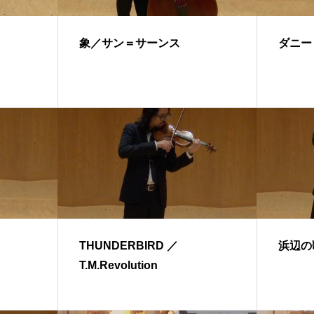
象／サン＝サーンス
ダニー
THUNDERBIRD ／
浜辺の
T.M.Revolution